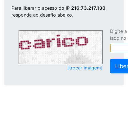
Para liberar o acesso
do IP
216.73.217.130
,
responda ao desafio abaixo.
Digite 
lado no
[trocar imagem]