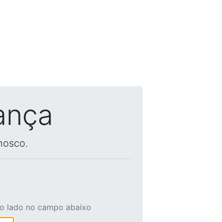
ança
nosco.
ao lado no campo abaixo