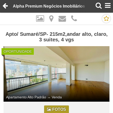
Alpha Premium Negócios Imobiliários
Apto/ Sumaré/SP- 215m2,andar alto, claro,
3 suites, 4 vgs
OPORTUNIDADE
Apartamento Alto Padrão
→
Venda
FOTOS