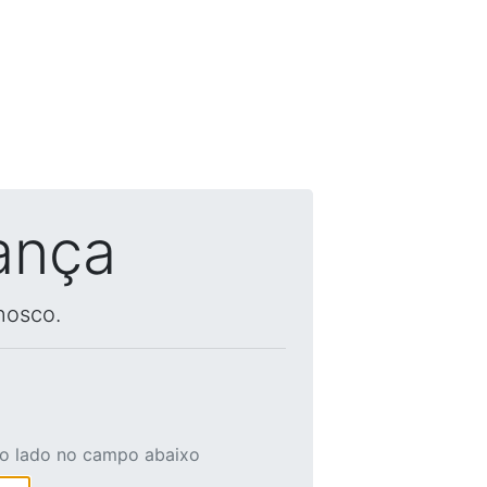
ança
nosco.
ao lado no campo abaixo