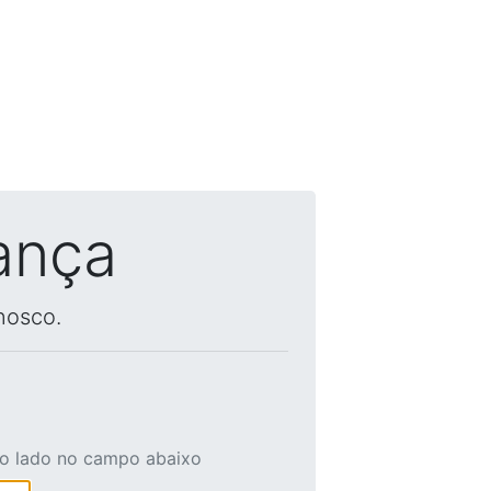
ança
nosco.
ao lado no campo abaixo