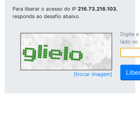
Para liberar o acesso
do IP
216.73.216.103
,
responda ao desafio abaixo.
Digite 
lado no
[trocar imagem]