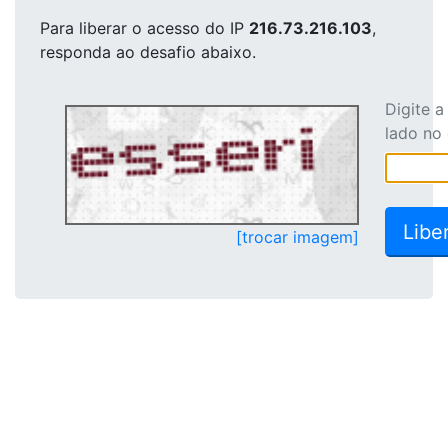
Para liberar o acesso
do IP
216.73.216.103
,
responda ao desafio abaixo.
Digite 
lado no
[trocar imagem]