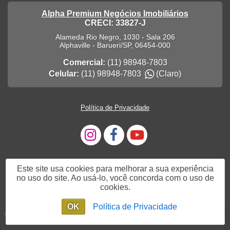
Alpha Premium Negócios Imobiliários
CRECI: 33827-J
Alameda Rio Negro, 1030 - Sala 206
Alphaville
-
Barueri
/
SP
,
06454-000
Comercial:
(11) 98948-7803
Celular:
(11) 98948-7803
(Claro)
Política de Privacidade
Este site usa cookies para melhorar a sua experiência
no uso do site. Ao usá-lo, você concorda com o uso de
cookies.
Olá ! Vamos conversar ?
OK
Política de Privacidade
Olá ! Estou aqui para te ajudar !
Chat