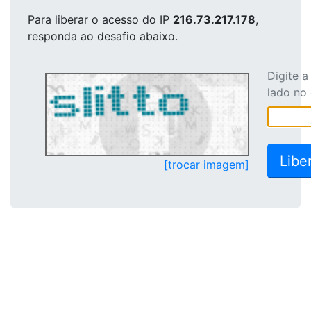
Para liberar o acesso
do IP
216.73.217.178
,
responda ao desafio abaixo.
Digite 
lado no
[trocar imagem]