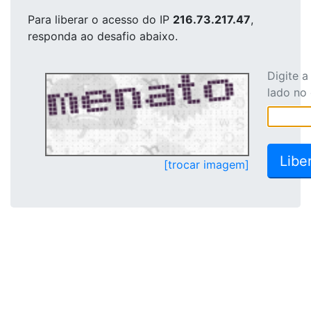
Para liberar o acesso
do IP
216.73.217.47
,
responda ao desafio abaixo.
Digite 
lado no
[trocar imagem]